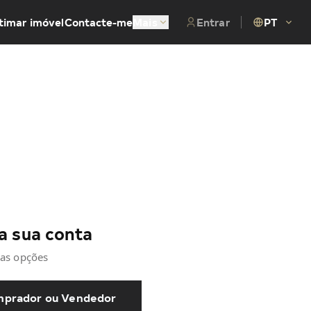
timar imóvel
Contacte-me
Mais
Entrar
PT
a sua conta
as opções
prador ou Vendedor