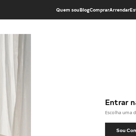
Quem sou
Blog
Comprar
Arrendar
Es
Entrar n
Escolha uma d
Sou Com